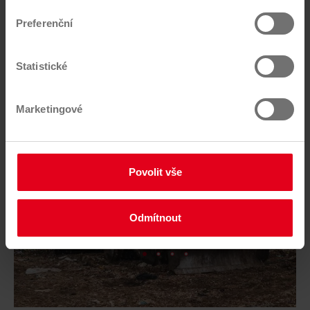
zásadách ochrany osobních údajů
. Naše
impresum
Preferenční
naleznete zde.
Ke stažení
Statistické
Marketingové
Povolit vše
Odmítnout