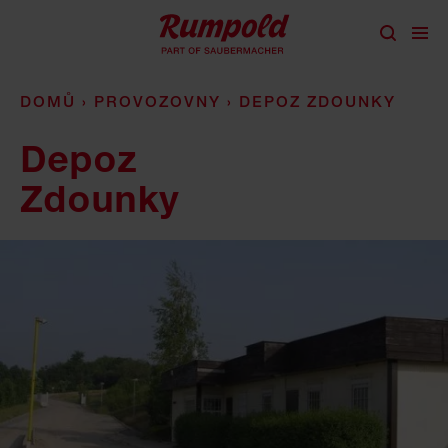
přeskočit na obsah
DOMŮ
›
PROVOZOVNY
›
DEPOZ ZDOUNKY
Depoz
Zdounky