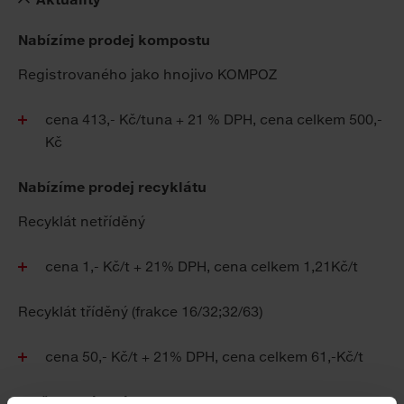
Nabízíme prodej kompostu
Registrovaného jako hnojivo KOMPOZ
cena 413,- Kč/tuna + 21 % DPH, cena celkem 500,-
Kč
Nabízíme prodej recyklátu
Recyklát netříděný
cena 1,- Kč/t + 21% DPH, cena celkem 1,21Kč/t
Recyklát tříděný (frakce 16/32;32/63)
cena 50,- Kč/t + 21% DPH, cena celkem 61,-Kč/t
Změna legislativy