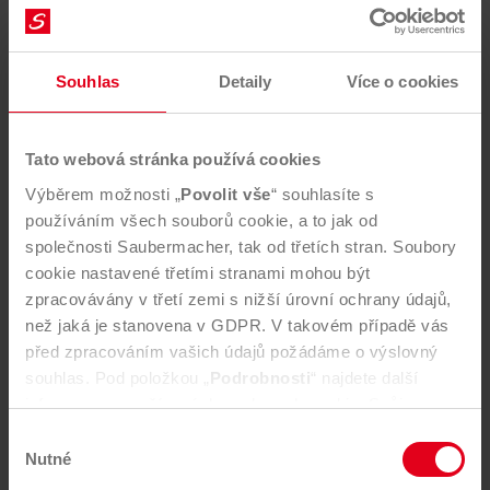
Od 1. 1. 2021 platí nový „Zákon o odpadech“ č.
541/2020 Sb. U stavebních a demoličních odpadů je
Souhlas
Detaily
Více o cookies
nutno předem doručit objednávku, ke schválení
množství a druhu odpadu.
Tato webová stránka používá cookies
Výběrem možnosti „
Povolit vše
“ souhlasíte s
Kontakty
používáním všech souborů cookie, a to jak od
společnosti Saubermacher, tak od třetích stran. Soubory
Služby pro firmy a obce
cookie nastavené třetími stranami mohou být
zpracovávány v třetí zemi s nižší úrovní ochrany údajů,
než jaká je stanovena v GDPR. V takovém případě vás
Služby pro občany
před zpracováním vašich údajů požádáme o výslovný
souhlas. Pod položkou „
Podrobnosti
“ najdete další
informace o používaných souborech cookie. Svůj
Sběrná místa
souhlas můžete kdykoli odvolat kliknutím na symbol v
Výběr
levém dolním rohu. Tam můžete také změnit svá
Nutné
souhlasu
nastavení. Veškeré informace naleznete v našich
Objednávky