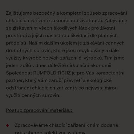
Zajišťujeme bezpečný a kompletní způsob zpracování
chladících zařízení s ukončenou životností. Zabýváme
se získáváním všech škodlivých látek pro životní
prostředí a jejich následnou likvidací dle platných
předpisů. Naším dalším úkolem je získávání cenných
druhotných surovin, které jsou recyklovány a dále
využity k výrobě nových zařízení či výrobků. Tím jsme
jeden z dílů v dnes důležité cirkulační ekonomii.
Společnost RUMPOLD-RCHZ je pro Vás kompetentní
partner, který Vám zaručí převzetí a ekologické
odstranění chladících zařízení s co nejvyšší mírou
využití cenných surovin.
Postup zpracování materiálu:
Zpracováváme chladící zařízení k nám dodané
přes sběrné kolektivní systémy.