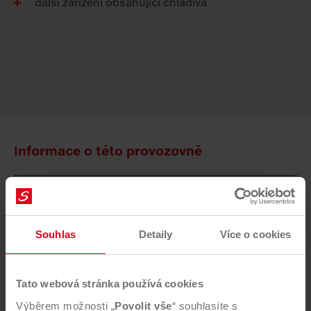
další zařízení obsahující chladiva
Informace o této provozovně
Aktuality
2025
Souhlas
Detaily
Více o cookies
Tato webová stránka používá cookies
Společnost RUMPOLD-RCHZ s.r.o. realizovala projekt
Výběrem možnosti „
Povolit vše
“ souhlasíte s