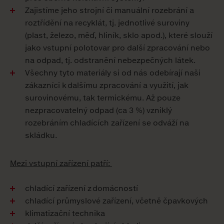
Zajistíme jeho strojní či manuální rozebrání a
roztřídění na recyklát, tj. jednotlivé suroviny
(plast, železo, měď, hliník, sklo apod.), které slouží
jako vstupní polotovar pro další zpracování nebo
na odpad, tj. odstranění nebezpečných látek.
Všechny tyto materiály si od nás odebírají naši
zákazníci k dalšímu zpracování a využití, jak
surovinovému, tak termickému. Až pouze
nezpracovatelný odpad (ca 3 %) vzniklý
rozebráním chladících zařízení se odváží na
skládku.
Mezi vstupní zařízení patří:
chladící zařízení z domácností
chladící průmyslové zařízení, včetně čpavkových
klimatizační technika