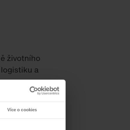
ě životního
logistiku a
současným
Více o cookies