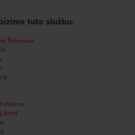
bízíme tuto službu:
é Žehrovice
íž
a
m
any
d Vltavou
ý Brod
ny
ky