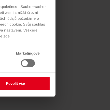
0% recyklace
d společnosti Saubermacher,
tí zemi s nižší úrovní
šich údajů požádáme o
orech cookie. Svůj souhlas
vá nastavení. Veškeré
e zde.
Marketingové
Povolit vše