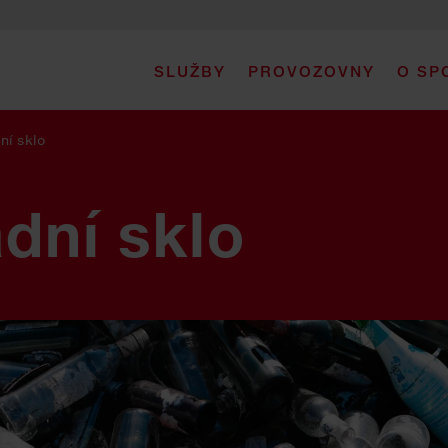
SLUŽBY
PROVOZOVNY
O SP
í sklo
dní sklo