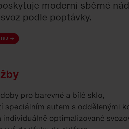
oskytuje moderní sběrné nád
 svoz podle poptávky.
VISU
užby
doby pro barevné a bílé sklo,
í speciálním autem s oddělenými 
a individuálně optimalizované svozo