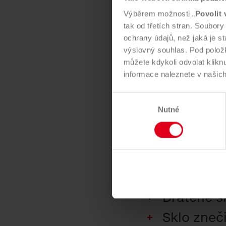
Úspora en
Výběrem možnosti „
Povolit 
tak od třetích stran. Soubor
ochrany údajů, než jaká je
výslovný souhlas. Pod polož
můžete kdykoli odvolat klik
Do skla 
informace naleznete v našic
Výběr
Nutné
souhlasu
Autosklo
Porcelán
Keramika
Zrcadla
Drátěné s
Sklo zneč