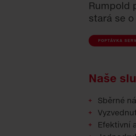
Rumpold p
stará se o
POPTÁVKA SER
Naše sl
Sběrné ná
Vyzvednut
Efektivní 