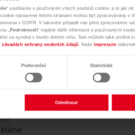
ergie a surovin
prostřednictvím 10
vše
“ souhlasíte s používáním všech souborů cookie, a to jak o
y cookie nastavené třetími stranami mohou být zpracovávány v tře
 stanovena v GDPR. V takovém případě vás před zpracováním va
kou „
Podrobnosti
“ najdete další informace o používaných soub
nutím na symbol v levém dolním rohu. Tam můžete také změnit s
nepatří
h
zásadách ochrany osobních údajů
. Naše
impresum
naleznet
Preferenční
Statistické
Odmítnout
klo
ištěné