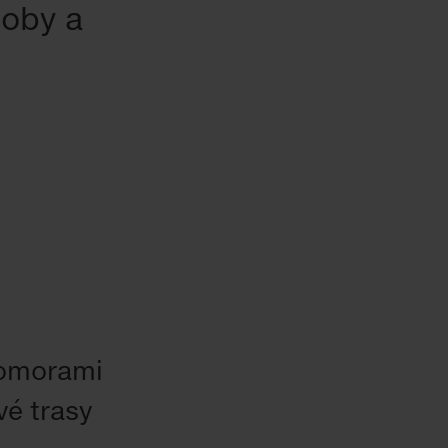
oby a
komorami
vé trasy