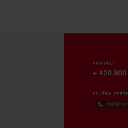
KONTAKT
+ 420 800
SLUŽBA ZPĚT
POŽÁDEJT