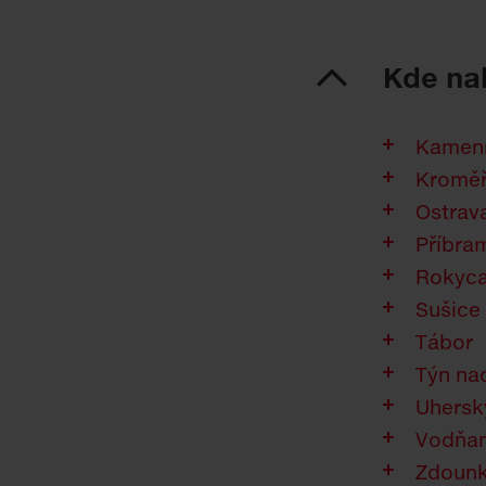
Kde na
Kamenn
Kroměř
Ostrav
Příbra
Rokyc
Sušice
Tábor
Týn na
Uhersk
Vodňa
Zdoun