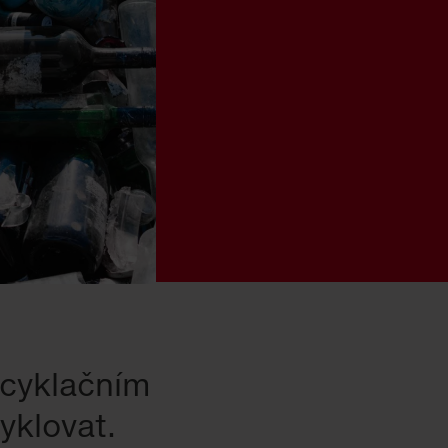
ecyklačním
yklovat.