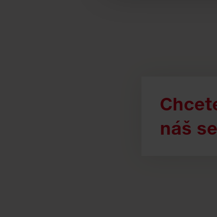
Chcete
náš se