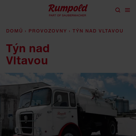
přeskočit na obsah
DOMŮ
›
PROVOZOVNY
›
TÝN NAD VLTAVOU
Týn nad
Vltavou