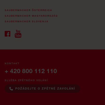
SAUBERMACHER ÖSTERREICH
SAUBERMACHER MAGYARORSZÁG
SAUBERMACHER SLOVENJA
KONTAKT
+ 420 800 112 110
SLUŽBA ZPĚTNÉHO VOLÁNÍ
POŽÁDEJTE O ZPĚTNÉ ZAVOLÁNÍ