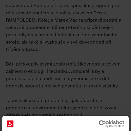
společnosti Rumpold-T s.r.o. speciální program pro
děti z místní mateřské školky s názvem
Den s
RUMPOLDEM
. Kolega
Marek Vácha
připravil pestré a
zábavné dopoledne, během kterého si děti nejen
prohlédly naši firemní techniku včetně
zametacího
stroje,
ale také si vyzkoušely své dovednosti při
třídění odpadu.
Děti překvapily svými znalostmi, šikovností a velkým
zájmem o ekologii i techniku. Atmosféra byla
přátelská a plná nadšení, a my věříme, že si děti
odnesly spoustu nových poznatků i krásné zážitky.
Takové akce nám připomínají, jak důležité je
podporovat environmentální výchovu a přibližovat
dětem svět moderních technologií.
Foto z akce