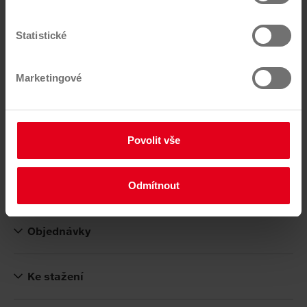
.
Statistické
Kontakty
Marketingové
Služby pro firmy a obce
Povolit vše
Služby pro občany
Odmítnout
Sběrná místa
Objednávky
Ke stažení