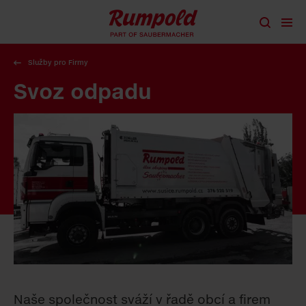
přeskočit na obsah
Služby pro Firmy
Svoz odpadu
Naše společnost sváží v řadě obcí a firem