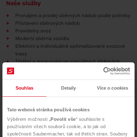
Naše služby
Pronájem a prodej sběrných nádob podle potřeby
Přistavení sběrových nádob
Pravidelný svoz
Moderní sběrná vozidla
Efektivní a individuálně optimalizované svozové
trasy
Třídění a zpracování ve speciálních třídírnách
Mobilní svoz
Svoz objemného odpadu ve vaší obci
Odvoz odpadů cisternou
Souhlas
Detaily
Více o cookies
Vaše výhoda
Tato webová stránka používá cookies
Individuální intervaly svozu
Výběrem možnosti „
Povolit vše
“ souhlasíte s
Systém svozu a fakturace uzpůsobený potřebám
používáním všech souborů cookie, a to jak od
měst a obcí
společnosti Saubermacher, tak od třetích stran. Soubory