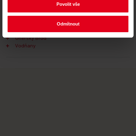
Příbram
Povolit vše
Rokycany
Sušice
Tábor
Odmítnout
Týn nad Vltavou
Uherský Brod
Vodňany