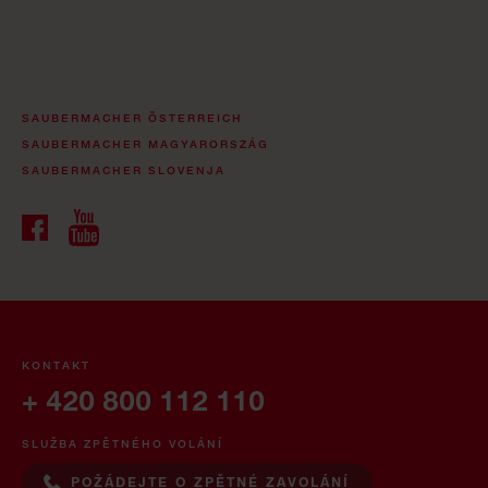
SAUBERMACHER ÖSTERREICH
SAUBERMACHER MAGYARORSZÁG
SAUBERMACHER SLOVENJA
KONTAKT
+ 420 800 112 110
SLUŽBA ZPĚTNÉHO VOLÁNÍ
POŽÁDEJTE O ZPĚTNÉ ZAVOLÁNÍ