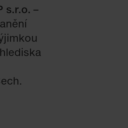
s.r.o. –
ranění
výjimkou
 hlediska
Čech.