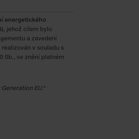
ní energetického
),
jehož cílem bylo
agementu a zavedení
 realizován v souladu s
 Sb., ve znění platném
t Generation EU.
“