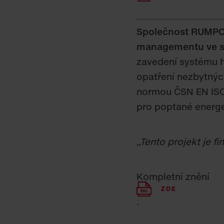
Společnost RUMPOLD
managementu ve spo
zavedení systému 
opatření nezbytných
normou ČSN EN ISO 
pro poptané energe
„Tento projekt je f
Kompletní znění
ZDE
.