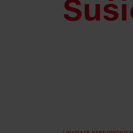
Suši
LIKVIDACE NEBEZPEČNÝCH