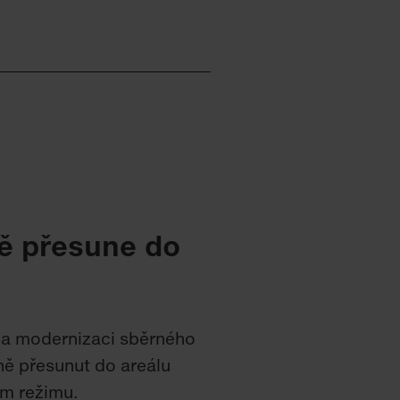
ě přesune do
i a modernizaci sběrného
ě přesunut do areálu
ím režimu.