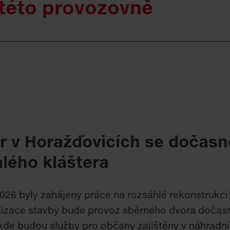
 této provozovně
r v Horažďovicích se dočasn
alého kláštera
026 byly zahájeny práce na rozsáhlé rekonstrukc
lizace stavby bude provoz sběrného dvora dočasn
 kde budou služby pro občany zajištěny v náhradn