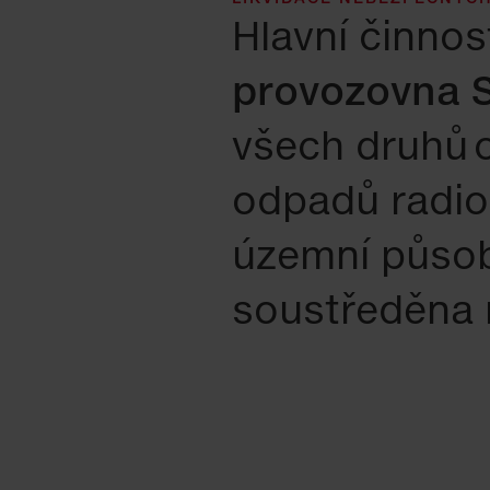
Hlavní činnos
provozovna 
všech druhů o
odpadů radio
územní působn
soustředěna 