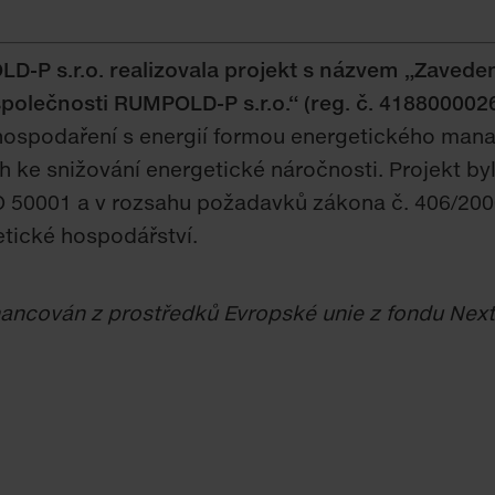
-P s.r.o. realizovala projekt s názvem „Zavede
lečnosti RUMPOLD-P s.r.o.“ (reg. č.
4188000026
hospodaření s energií formou energetického man
 ke snižování energetické náročnosti. Projekt byl
50001 a v rozsahu požadavků zákona č. 406/2000
tické hospodářství.
inancován z prostředků Evropské unie z fondu Nex