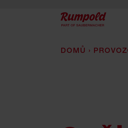
přeskočit na obsah
DOMŮ
›
PROVOZ