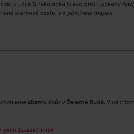
ždět z ulice Strakonická (vjezd proti Lyckeby Amyl
vněné štěrkové cestě,
viz přiložená mapka
.
rovozujeme
sběrný dvůr v Železné Rudě
. Více info
Ý DVŮR ŽELEZNÁ RUDA