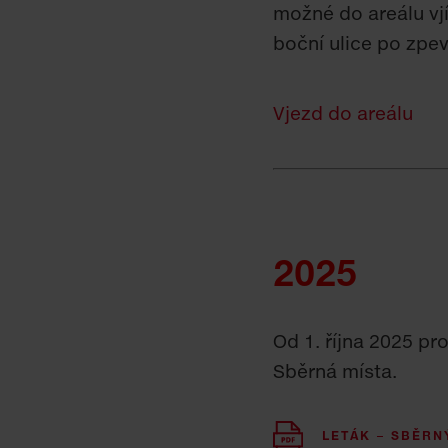
možné do areálu vjí
boční ulice po zpe
Vjezd do areálu
2025
Od 1. října 2025 p
Sběrná místa.
LETÁK – SBĚRN