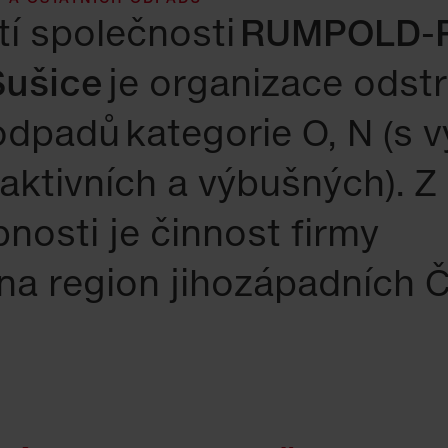
tí společnosti
RUMPOLD-P 
Sušice
je organizace odst
dpadů kategorie O, N (s 
aktivních a výbušných).
Z
osti je činnost firmy
na region jihozápadních 