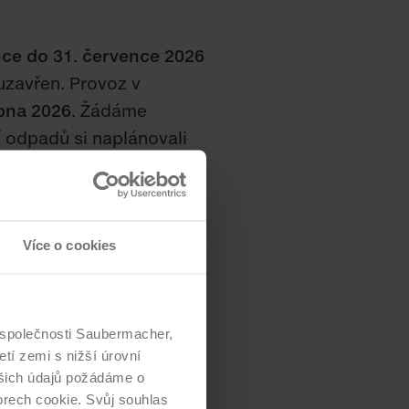
nce do 31. července
2026
uzavřen. Provoz v
rpna 2026
. Žádáme
 odpadů si naplánovali
ude oprava příjezdové
Více o cookies
etně šaten a sociálního
avy stávající haly. Areál
ystémem, moderním
d společnosti Saubermacher,
tí zemi s nižší úrovní
šich údajů požádáme o
orech cookie. Svůj souhlas
struktury, včetně